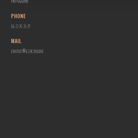
Photographe
PHONE
06 22 82 26 19
MAIL
contact@432hz.online