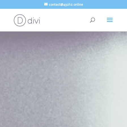
contact@432hz.online